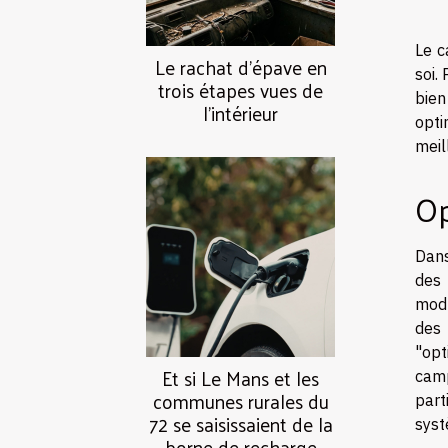
Le c
Le rachat d’épave en
soi.
trois étapes vues de
bien
l’intérieur
opti
meil
Op
Dans
des 
modu
des 
"opt
Et si Le Mans et les
camp
communes rurales du
part
72 se saisissaient de la
syst
borne de recharge