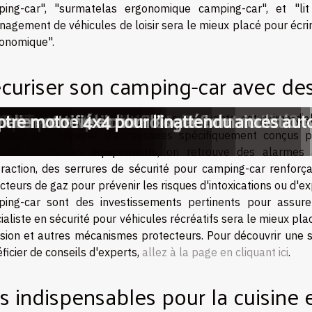
ping-car", "surmatelas ergonomique camping-car", et "l
agement de véhicules de loisir sera le mieux placé pour écrire
onomique".
curiser son camping-car avec de
ransport pour votre véhicule immobilisé?
re batterie de moto ?
ternateur défaillant ?
en pièces détachées ?
IT sur votre certificat d'immatriculation
teur pour optimiser les performances aut
pour votre véhicule
clim certifié et homologué !
arer votre 4x4 pour l'inattendu
otre moto
écurité du camping-car et de ses occupants est primordial
onisé de s'équiper d'accessoires spécifiquement conçus p
éatif. Parmi ces équipements, on retrouve des alarmes an
fraction, des serrures de sécurité pour camping-car renforça
cteurs de gaz pour prévenir les risques d'intoxications ou d'e
ing-car sont des investissements pertinents pour assurer
ialiste en sécurité pour véhicules récréatifs sera le mieux plac
usion et autres mécanismes protecteurs. Pour découvrir une s
ficier de conseils d'experts,
allez à la page en cliquant ici
.
s indispensables pour la cuisine