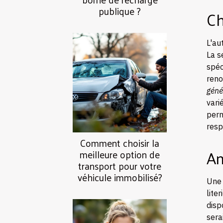
publique ?
Ch
L'au
La s
spé
ren
géné
vari
perm
resp
Comment choisir la
Am
meilleure option de
transport pour votre
véhicule immobilisé?
Une 
lite
disp
sera