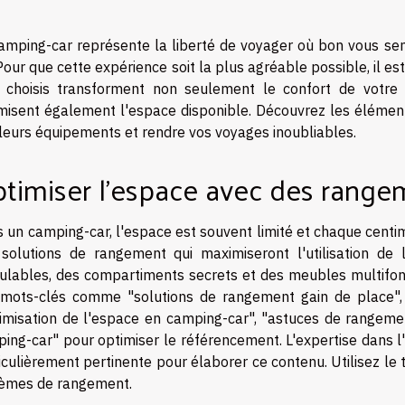
amping-car représente la liberté de voyager où bon vous s
 Pour que cette expérience soit la plus agréable possible, il e
 choisis transforment non seulement le confort de votre 
misent également l'espace disponible. Découvrez les élémen
leurs équipements et rendre vos voyages inoubliables.
timiser l’espace avec des range
 un camping-car, l'espace est souvent limité et chaque centimè
solutions de rangement qui maximiseront l'utilisation de
lables, des compartiments secrets et des meubles multifonc
mots-clés comme "solutions de rangement gain de place", 
imisation de l'espace en camping-car", "astuces de rangem
ing-car" pour optimiser le référencement. L'expertise dans 
iculièrement pertinente pour élaborer ce contenu. Utilisez l
èmes de rangement.