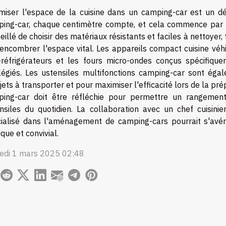
miser l'espace de la cuisine dans un camping-car est un dé
ing-car, chaque centimètre compte, et cela commence par u
eillé de choisir des matériaux résistants et faciles à nettoye
encombrer l'espace vital. Les appareils compact cuisine véh
-réfrigérateurs et les fours micro-ondes conçus spécifiqu
ilégiés. Les ustensiles multifonctions camping-car sont é
jets à transporter et pour maximiser l'efficacité lors de la prép
ing-car doit être réfléchie pour permettre un rangement
nsiles du quotidien. La collaboration avec un chef cuisin
ialisé dans l'aménagement de camping-cars pourrait s'avér
ique et convivial.
edi 1 mars 2025 02:48