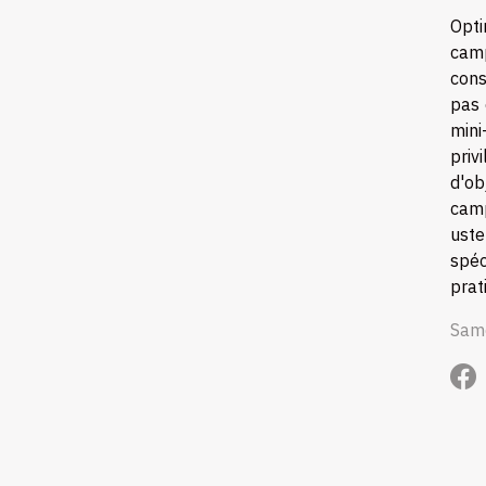
Opti
camp
cons
pas 
mini
priv
d'ob
camp
uste
spéc
prat
Sam