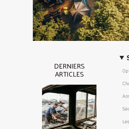
DERNIERS
ARTICLES
Opt
Cho
Amé
Séc
Les