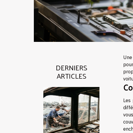
Une 
DERNIERS
pour
prop
ARTICLES
voit
Co
Les 
diff
vous
couv
ench