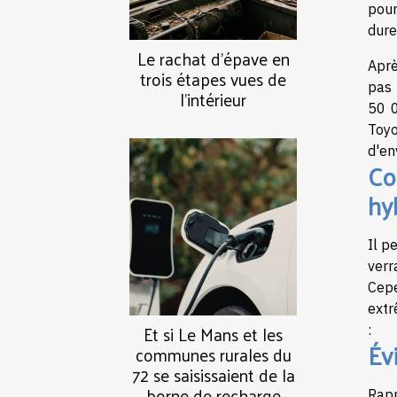
pour
dure
Le rachat d’épave en
Aprè
trois étapes vues de
pas 
l’intérieur
50 0
Toyo
d'en
Co
hy
Il p
verr
Cepe
extr
Et si Le Mans et les
:
Év
communes rurales du
72 se saisissaient de la
borne de recharge
Rapp