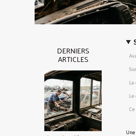
DERNIERS
ARTICLES
Ava
Sur
La 
Le 
Ce 
Une 