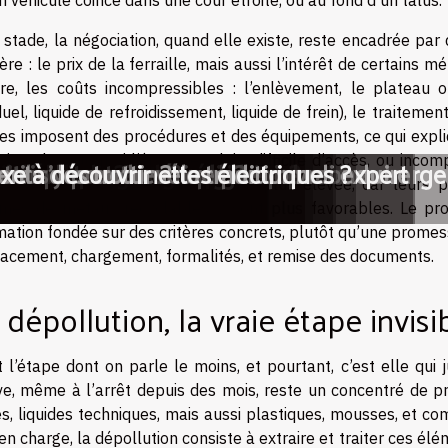
 stade, la négociation, quand elle existe, reste encadrée par 
ère : le prix de la ferraille, mais aussi l’intérêt de certains m
tre, les coûts incompressibles : l’enlèvement, le plateau ou
duel, liquide de refroidissement, liquide de frein), le traiteme
ères imposent des procédures et des équipements, ce qui expl
ois nul, surtout si l’épave est loin, difficile d’accès, ou inc
72 se saisissaient de la borne de recharge
xiété avant l'examen du code
ques versus traditionnels
'achat de véhicules propres ?
'achat d'une voiture neuve
urgon aménagé
mandée en location ?
ors d'un retrait de permis de conduire
nouvelles batteries électriques
ornes de recharge électrique
e et économie d'énergie
rtive d'occasion en ligne
at de leasing automobile
iture d’occasion ?
n véhicule ?
de découpe numérique ?
ol
tre voiture ?
itre de votre voiture par un vrai expert
ctrique contre vélo traditionnel
-il s’y prendre ?
nts des trottinettes électriques ?
uxe à découvrir
 accidentés, gardent une valeur plus élevée, car leurs p
mes de métaux recyclables y sont plus favorables. Le prop
mation fondée sur des critères concrets, plutôt qu’une promesse
acement, chargement, formalités, et remise des documents.
 dépollution, la vraie étape invisi
t l’étape dont on parle le moins, et pourtant, c’est elle qui j
e, même à l’arrêt depuis des mois, reste un concentré de pr
es, liquides techniques, mais aussi plastiques, mousses, et c
 en charge, la dépollution consiste à extraire et traiter ces 