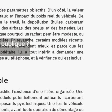
des paramètres objectifs. D’un côté, la valeur
étaux, et l’impact du poids réel du véhicule. De
 le treuil, la dépollution (huiles, carburant
nt des airbags, des pneus, et des batteries. Les
ique pourquoi un rachat peut être modeste, ou
omplète. En revanche, certains modèles récents,
 publique ?
ièces se revendent mieux, et parce que les
riétaire, lui, a tout intérêt à demander une
 au téléphone, et à vérifier ce qui est inclus :
ble
ustifie l’existence d’une filière organisée. Une
oduits potentiellement polluants : carburant,
omposants pyrotechniques. Une fois le véhicule
éléments, avant toute opération de démontage ou