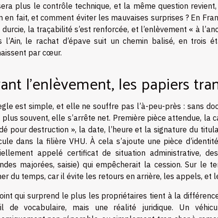
era plus le contrôle technique, et la même question revient,
n en fait, et comment éviter les mauvaises surprises ? En Fran
t durcie, la traçabilité s’est renforcée, et l’enlèvement « à l’
 l’Ain, le rachat d’épave suit un chemin balisé, en trois é
aissent par cœur.
ant l’enlèvement, les papiers tra
ègle est simple, et elle ne souffre pas l’à-peu-près : sans d
e plus souvent, elle s’arrête net. Première pièce attendue, la c
dé pour destruction », la date, l’heure et la signature du titula
cule dans la filière VHU. À cela s’ajoute une pièce d’identité
ciellement appelé certificat de situation administrative, de
des majorées, saisie) qui empêcherait la cession. Sur le te
er du temps, car il évite les retours en arrière, les appels, et
oint qui surprend le plus les propriétaires tient à la différenc
il de vocabulaire, mais une réalité juridique. Un véhic