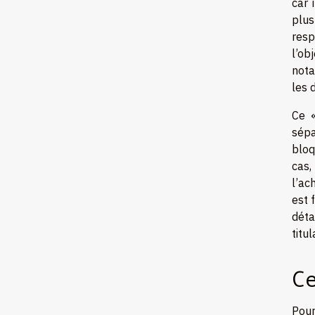
car 
plus
resp
l’ob
nota
les 
Ce «
sépa
bloq
cas,
l’ac
est 
déta
titu
Ce
Pour