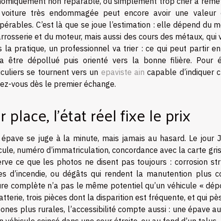
omiquement non réparable, ou simplement trop cher à remettre
voiture très endommagée peut encore avoir une valeur en
pérables. C’est là que se joue l’estimation : elle dépend du m
arrosserie et du moteur, mais aussi des cours des métaux, qui 
 la pratique, un professionnel va trier : ce qui peut partir en
a être dépollué puis orienté vers la bonne filière. Pour 
iculiers se tournent vers un
epaviste ain
capable d’indiquer cl
ez-vous dès le premier échange.
r place, l’état réel fixe le prix
épave se juge à la minute, mais jamais au hasard. Le jour J, 
cule, numéro d’immatriculation, concordance avec la carte gris
rve ce que les photos ne disent pas toujours : corrosion str
es d’incendie, ou dégâts qui rendent la manutention plus co
ure complète n’a pas le même potentiel qu’un véhicule « dépo
atterie, trois pièces dont la disparition est fréquente, et qui p
zones plus rurales, l’accessibilité compte aussi : une épave a
n véhicule coincé dans une cour étroite, ou au fond d’un talus.