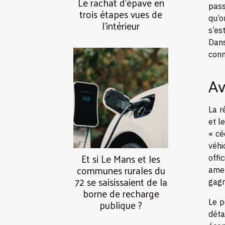
Le rachat d’épave en
pass
trois étapes vues de
qu’o
l’intérieur
s’es
Dans
conn
Av
La r
et l
« cé
véhi
Et si Le Mans et les
offi
communes rurales du
amen
72 se saisissaient de la
gagn
borne de recharge
publique ?
Le p
déta