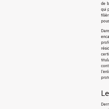
de b
qui 
fili
pous
Dans
enca
prof
rési
cert
titu
cont
l’en
prot
Le
Dern