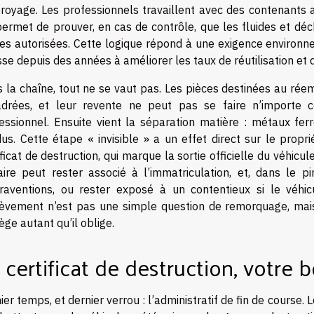
royage. Les professionnels travaillent avec des contenants a
permet de prouver, en cas de contrôle, que les fluides et dé
ères autorisées. Cette logique répond à une exigence environ
se depuis des années à améliorer les taux de réutilisation et
 la chaîne, tout ne se vaut pas. Les pièces destinées au réem
drées, et leur revente ne peut pas se faire n’importe c
essionnel. Ensuite vient la séparation matière : métaux ferr
dus. Cette étape « invisible » a un effet direct sur le propri
ificat de destruction, qui marque la sortie officielle du véhicul
laire peut rester associé à l’immatriculation, et, dans le p
raventions, ou rester exposé à un contentieux si le véhi
lèvement n’est pas une simple question de remorquage, ma
ège autant qu’il oblige.
 certificat de destruction, votre b
ier temps, et dernier verrou : l’administratif de fin de course. 