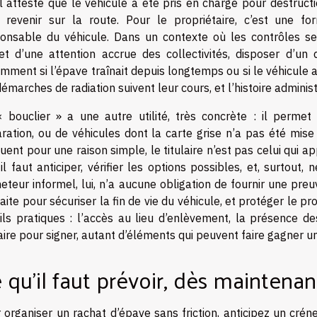
il atteste que le véhicule a été pris en charge pour destructi
 revenir sur la route. Pour le propriétaire, c’est une fo
onsable du véhicule. Dans un contexte où les contrôles se
jet d’une attention accrue des collectivités, disposer d’un
mment si l’épave traînait depuis longtemps ou si le véhicule a 
démarches de radiation suivent leur cours, et l’histoire adminis
 bouclier » a une autre utilité, très concrète : il permet 
ration, ou de véhicules dont la carte grise n’a pas été mise
uent pour une raison simple, le titulaire n’est pas celui qui a
 il faut anticiper, vérifier les options possibles, et, surtout
heteur informel, lui, n’a aucune obligation de fournir une preu
faite pour sécuriser la fin de vie du véhicule, et protéger le pr
ils pratiques : l’accès au lieu d’enlèvement, la présence des 
laire pour signer, autant d’éléments qui peuvent faire gagner 
 qu’il faut prévoir, dès maintenan
 organiser un rachat d’épave sans friction, anticipez un crén