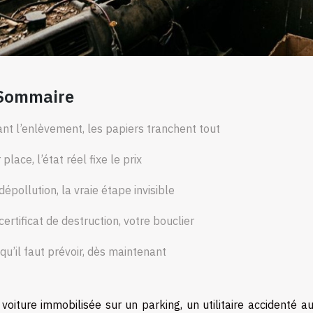
Sommaire
nt l’enlèvement, les papiers tranchent tout
 place, l’état réel fixe le prix
dépollution, la vraie étape invisible
certificat de destruction, votre bouclier
qu’il faut prévoir, dès maintenant
voiture immobilisée sur un parking, un utilitaire accidenté 