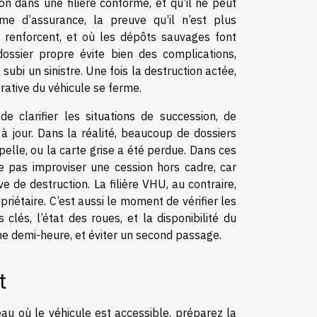
on dans une filière conforme, et qu’il ne peut
rme d’assurance, la preuve qu’il n’est plus
 renforcent, et où les dépôts sauvages font
 dossier propre évite bien des complications,
subi un sinistre. Une fois la destruction actée,
trative du véhicule se ferme.
de clarifier les situations de succession, de
 à jour. Dans la réalité, beaucoup de dossiers
ppelle, ou la carte grise a été perdue. Dans ces
, ne pas improviser une cession hors cadre, car
ve de destruction. La filière VHU, au contraire,
opriétaire. C’est aussi le moment de vérifier les
clés, l’état des roues, et la disponibilité du
une demi-heure, et éviter un second passage.
t
eau où le véhicule est accessible, préparez la