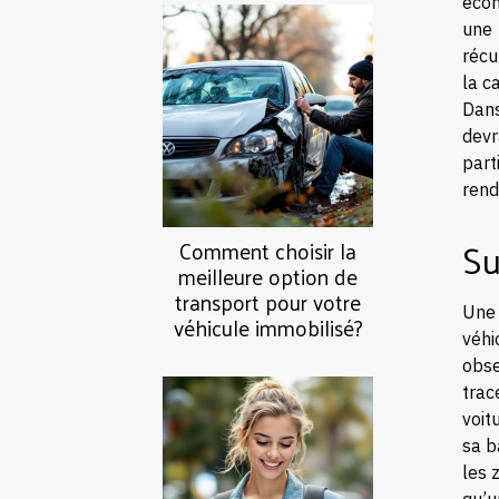
écon
une 
récu
la c
Dans
devr
part
rend
Su
Comment choisir la
meilleure option de
transport pour votre
Une 
véhicule immobilisé?
véhi
obse
trac
voit
sa b
les 
qu’u